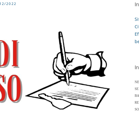
I
12/2022
Si
Ci
Ef
be
I
N
SE
BA
RE
SO