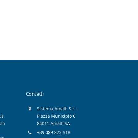
Contatti
Sistema Amalfi S.r.l.
us
Piazza Municipio 6
olo
84011 Amalfi SA
+39 089 873 518